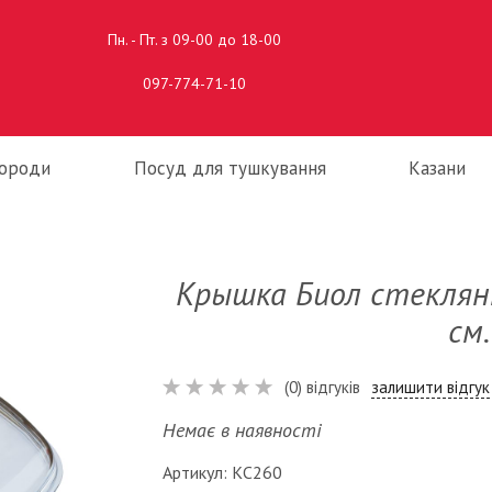
Пн. - Пт. з 09-00 до 18-00
097-774-71-10
ороди
Посуд для тушкування
Казани
Крышка Биол стеклян
см.
(0) відгуків
залишити відгук
Немає в наявності
Артикул: КС260