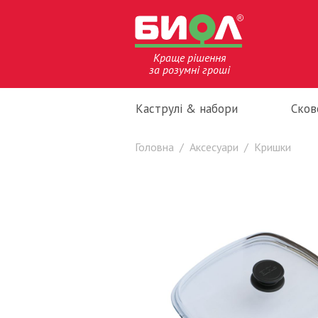
Краще рішення
за розумні гроші
Каструлі & набори
Сков
Головна
/
Аксесуари
/
Кришки