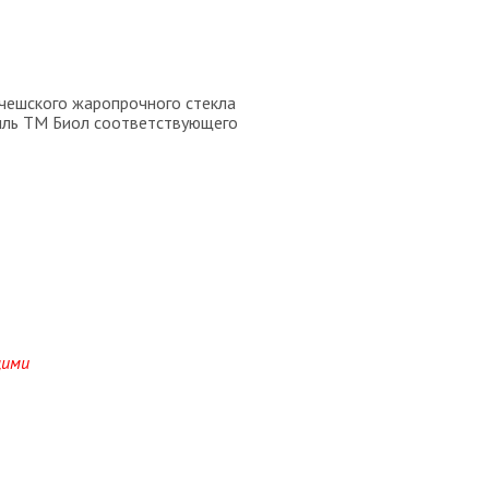
чешского жаропрочного стекла
риль ТМ Биол соответствующего
щими