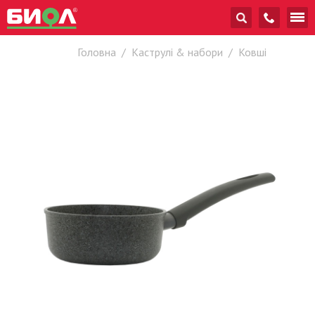
Головна
/
Каструлі & набори
/
Ковші
Краще
рішення
за розумні
гроші