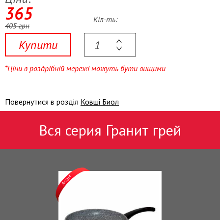
365
Кіл-ть:
405 грн
Купити
*Ціни в роздрібній мережі можуть бути вищими
Повернутися в розділ
Ковші Биол
Вся серия Гранит грей