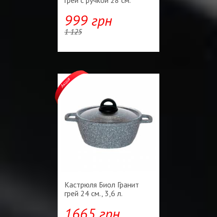
999 грн
1 125
Кастрюля Биол Гранит
грей 24 см., 3,6 л.
1665 грн