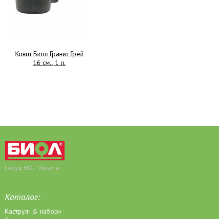
Ковш Биол Гранит Грей
16 см., 1 л.
Посуд БІОЛ Україна
Каталог:
Каструлі & набори