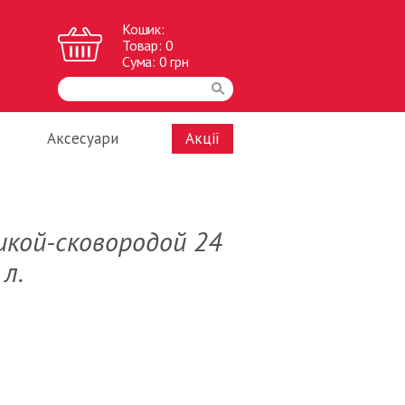
Кошик:
Товар:
0
Сума:
0
грн
Аксесуари
Акції
шкой-сковородой 24
 л.