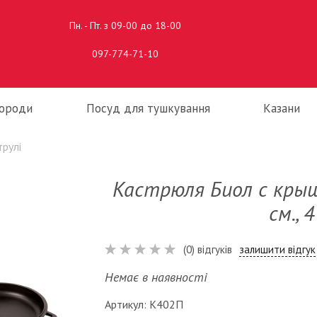
Пн. - Пт. з 09-00 до 18-00
097-774-71-10
ороди
Посуд для тушкування
Казани
трулі
Кастрюля Биол с кры
см., 4
(0) відгуків
залишити відгук
Немає в наявності
Артикул: К402П