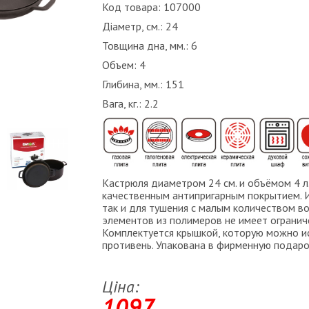
Код товара: 107000
Діаметр, см.:
24
Товщина дна, мм.:
6
Объем:
4
Глибина, мм.:
151
Вага, кг.:
2.2
Кастрюля диаметром 24 см. и объёмом 4 л.
качественным антипригарным покрытием. И
так и для тушения с малым количеством в
элементов из полимеров не имеет ограниче
Комплектуется крышкой, которую можно ис
противень. Упакована в фирменную подаро
Ціна:
1097