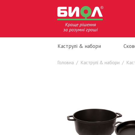
Краще рішення
за розумні гроші
Каструлі & набори
Сков
Головна
/
Каструлі & набори
/
Кас