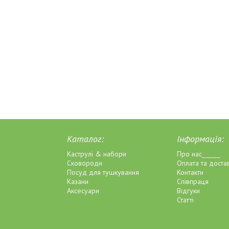
Каталог:
Інформація:
Каструлі & набори
Про нас______
Сковороди
Оплата та доста
Посуд для тушкування
Контакти
Казани
Співпраця
Аксесуари
Відгуки
Статті