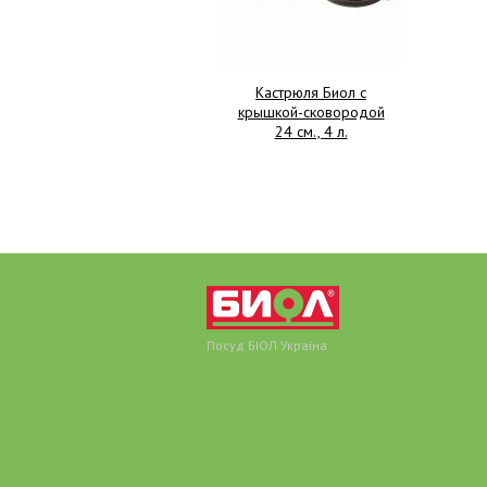
Кастрюля Биол с
крышкой-сковородой
24 см., 4 л.
Посуд БІОЛ Україна